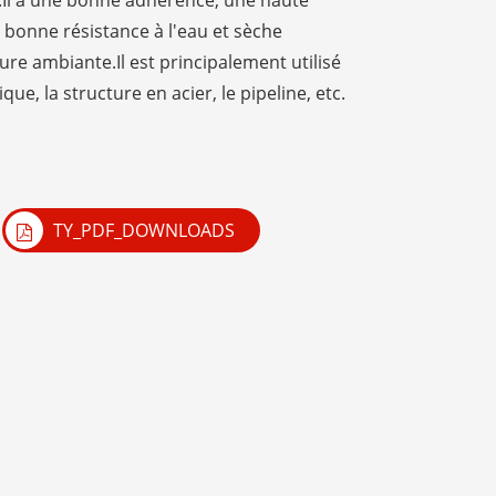
.Il a une bonne adhérence, une haute
e bonne résistance à l'eau et sèche
re ambiante.Il est principalement utilisé
e, la structure en acier, le pipeline, etc.
TY_PDF_DOWNLOADS