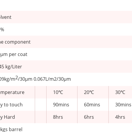
lvent
0%
ne component
μm per coat
45 kg/Liter
2
.09kg/m
/30μm 0.067L/m2/30μm
emperature
10℃
20℃
30℃
y to touch
90mins
60mins
30mins
y Hard
8hrs
6hrs
4hrs
kgs barrel