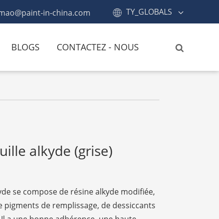
TY_GLOBALS
mao@paint-in-china.com
BLOGS
CONTACTEZ - NOUS
ille alkyde (grise)
kyde se compose de résine alkyde modifiée,
de pigments de remplissage, de dessiccants