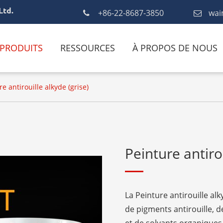
Ltd.
+86-22-8687-3850
wai
PRODUITS
RESSOURCES
À PROPOS DE NOUS
re antirouille alkyde (grise)
Peinture antirou
La Peinture antirouille al
de pigments antirouille, 