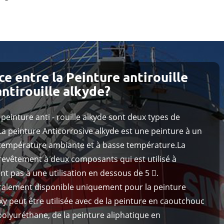
ce entre la Peinture antirouille
antirouille alkyde?
a peinture anti - rouille alkyde sont deux types de
a peinture Anticorrosive alkyde est une peinture à un
à température ambiante et à basse température.La
n revêtement à deux composants qui est utilisé à
nt pas à une utilisation en dessous de 5 .
éralement disponible uniquement pour la peinture
oxy peut être utilisée avec de la peinture en caoutchouc
 polyuréthane, de la peinture aliphatique en