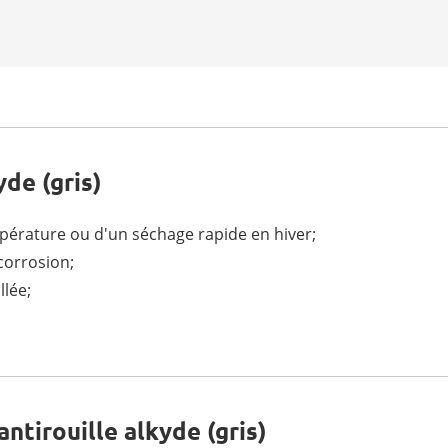
yde (gris)
pérature ou d'un séchage rapide en hiver;
 corrosion;
llée;
antirouille alkyde (gris)