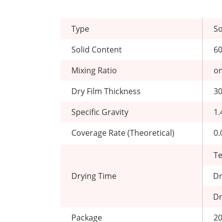
Type
So
Solid Content
6
Mixing Ratio
o
Dry Film Thickness
30
Specific Gravity
1.
Coverage Rate (Theoretical)
0
T
Drying Time
Dr
Dr
Package
20