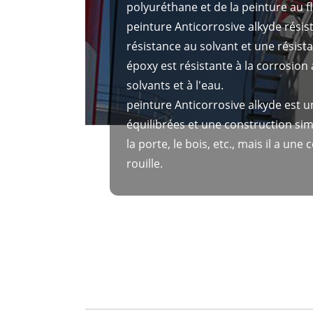
polyuréthane et de la peinture au 
peinture Anticorrosive alkyde résist
résistance au solvant et une résist
époxy est résistante à la corrosion a
solvants et à l'eau.
peinture Anticorrosive alkyde est 
équilibrées et une construction simp
la porte, le bois, etc., mais il a un
rouille.