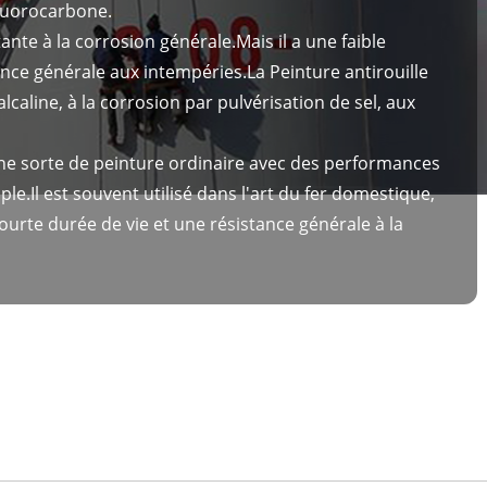
fluorocarbone.
ante à la corrosion générale.Mais il a une faible
ance générale aux intempéries.La Peinture antirouille
lcaline, à la corrosion par pulvérisation de sel, aux
une sorte de peinture ordinaire avec des performances
le.Il est souvent utilisé dans l'art du fer domestique,
e courte durée de vie et une résistance générale à la