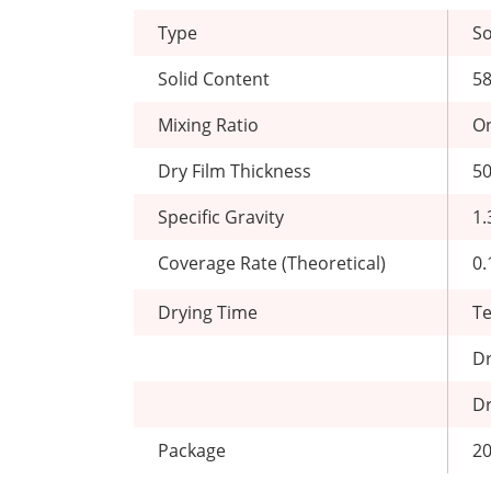
Type
So
Solid Content
5
Mixing Ratio
O
Dry Film Thickness
50
Specific Gravity
1.
Coverage Rate (Theoretical)
0
Drying Time
T
Dr
D
Package
20