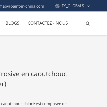
TY_GLOBALS
mao@paint-in-china.com
BLOGS
CONTACTEZ - NOUS
rosive en caoutchouc
er)
n caoutchouc chloré est composée de