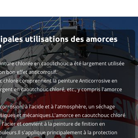
cipales utilisations des amorces
?
peinture chlorée en caoutchouc a été largement utilisée
on bon effet anticorrosif.
c chloré comprennent la peinture Anticorrosive en
rgent en caoutchouc chloré, etc., y compris l'amorce
orrosion, à l'acide et à l'atmosphère, un séchage
ysiques et mécaniques.L'amorce en caoutchouc chloré
 l'acier et convient à la peinture de finition en
uleurs.Il s'applique principalement à la protection