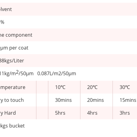
lvent
8%
ne component
μm per coat
38kgs/Liter
2
.11kg/m
/50μm 0.087L/m2/50μm
emperature
10℃
20℃
30℃
y to touch
30mins
20mins
15mins
ry Hard
5hrs
4hrs
3hrs
kgs bucket