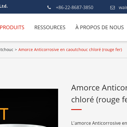
Ltd.
+86-22-8687-3850
wai
PRODUITS
RESSOURCES
À PROPOS DE NOUS
utchouc
Amorce Anticorrosive en caoutchouc chloré (rouge fer)
Amorce Anticor
chloré (rouge f
L'amorce Anticorrosive e