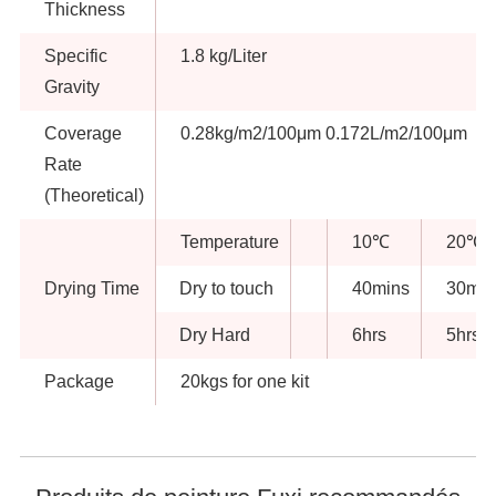
Thickness
Specific
1.8 kg/Liter
Gravity
Coverage
0.28kg/m2/100μm 0.172L/m2/100μm
Rate
(Theoretical)
Temperature
10℃
20℃
Drying Time
Dry to touch
40mins
30min
Dry Hard
6hrs
5hrs
Package
20kgs for one kit