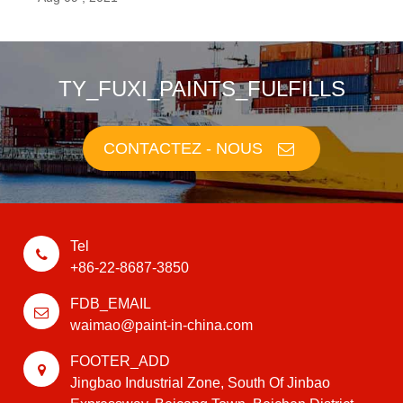
TY_FUXI_PAINTS_FULFILLS
CONTACTEZ - NOUS
Tel
+86-22-8687-3850
FDB_EMAIL
waimao@paint-in-china.com
FOOTER_ADD
Jingbao Industrial Zone, South Of Jinbao