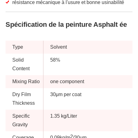
résistance mécanique à l'usure et bonne usinabilité
Spécification de la peinture Asphalt ée
Type
Solvent
Solid
58%
Content
Mixing Ratio
one component
Dry Film
30μm per coat
Thickness
Specific
1.35 kg/Liter
Gravity
2
Coverage
0.09kg/m
/30μm