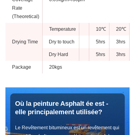
Rate
(Theoretical)
Temperature
10℃
20℃
Drying Time
Dry to touch
5hrs
3hrs
Dry Hard
5hrs
3hrs
Package
20kgs
Où la peinture Asphalt ée est -
elle principalement utilisée?
Le Revêtement bitumineux est un revêtement qui