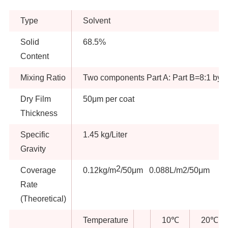
Type
Solvent
Solid
68.5%
Content
Mixing Ratio
Two components Part A: Part B=8:1 by 
Dry Film
50μm per coat
Thickness
Specific
1.45 kg/Liter
Gravity
2
Coverage
0.12kg/m
/50μm 0.088L/m2/50μm
Rate
(Theoretical)
Temperature
10℃
20℃