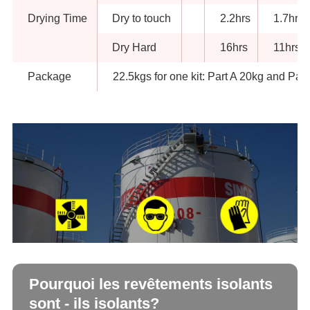
Drying Time
Dry to touch
2.2hrs
1.7hrs
Dry Hard
16hrs
11hrs
Package
22.5kgs for one kit: Part A 20kg and Part
Pourquoi les revêtements isolants
sont - ils isolants?