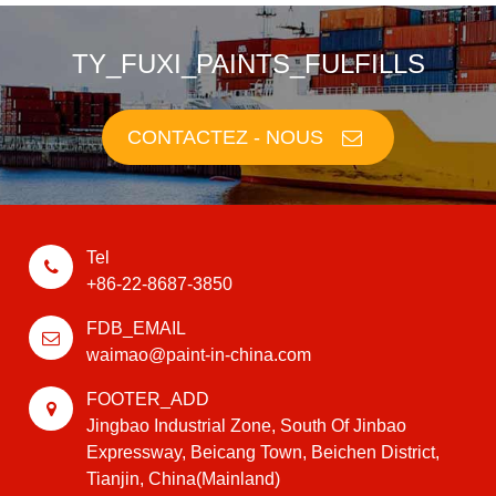
TY_FUXI_PAINTS_FULFILLS
CONTACTEZ - NOUS
Tel
+86-22-8687-3850
FDB_EMAIL
waimao@paint-in-china.com
FOOTER_ADD
Jingbao Industrial Zone, South Of Jinbao
Expressway, Beicang Town, Beichen District,
Tianjin, China(Mainland)