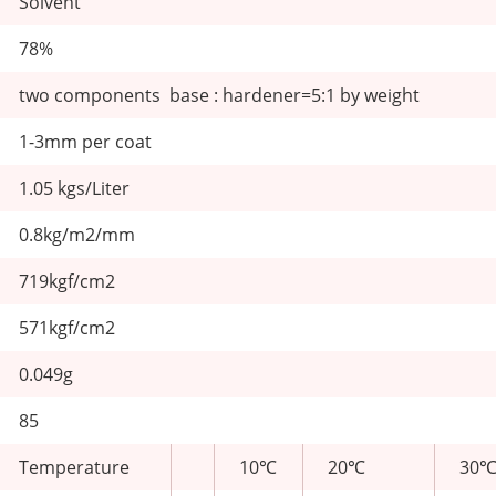
Solvent
78%
two components base : hardener=5:1 by weight
1-3mm per coat
1.05 kgs/Liter
0.8kg/m2/mm
719kgf/cm2
571kgf/cm2
0.049g
85
Temperature
10℃
20℃
30