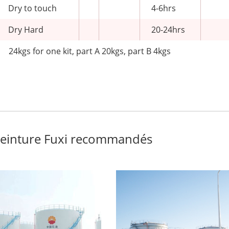
Dry to touch
4-6hrs
Dry Hard
20-24hrs
24kgs for one kit, part A 20kgs, part B 4kgs
peinture Fuxi recommandés