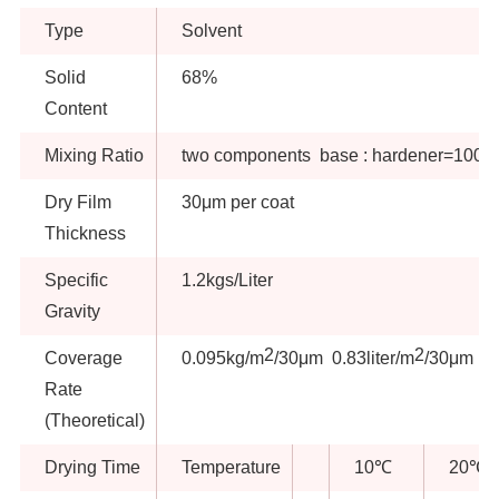
Type
Solvent
Solid
68%
Content
Mixing Ratio
two components base : hardener=100:8
Dry Film
30μm per coat
Thickness
Specific
1.2kgs/Liter
Gravity
2
2
Coverage
0.095kg/m
/30μm 0.83liter/m
/30μm
Rate
(Theoretical)
Drying Time
Temperature
10℃
20℃