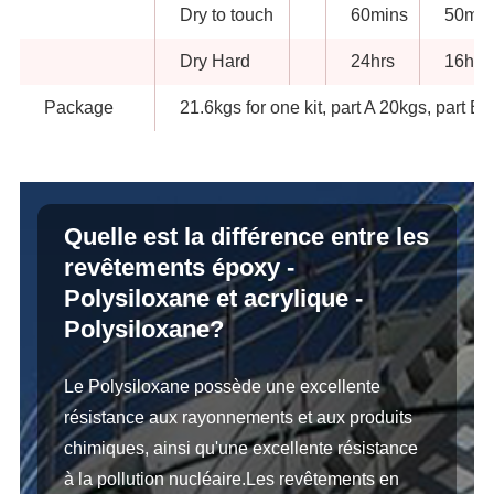
Dry to touch
60mins
50min
Dry Hard
24hrs
16hrs
Package
21.6kgs for one kit, part A 20kgs, part B 
Quelle est la différence entre les
revêtements époxy -
Polysiloxane et acrylique -
Polysiloxane?
Le Polysiloxane possède une excellente
résistance aux rayonnements et aux produits
chimiques, ainsi qu'une excellente résistance
à la pollution nucléaire.Les revêtements en