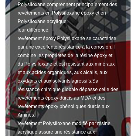
Polysiloxane comprennent principalement des
revêtements en Polysiloxane époxy et en
Polysiloxane acrylique.
leur différence:
revêtement époxy Polysiloxane se caractérise
par une excellente résistance à la corrosion.Il
combine les propriétés de la résine époxy et
du Polysiloxane et est résistant aux minéraux
et aux acides organiques, aux alcalis, aux
oxydants et aux solvants agressifs.Sa
résistance chimique globale dépasse celle des
revêtements époxy durcis au MDA et des
revêtements époxy phénoliques durcis aux
Amines.
revêtement Polysiloxane modifié par résine
acrylique assure une résistance aux